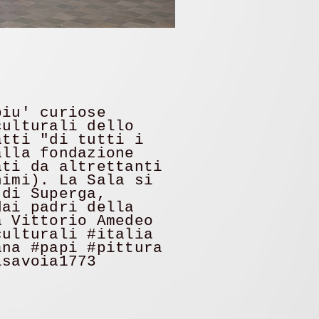
piu' curiose
culturali dello
atti "di tutti i
alla fondazione
ati da altrettanti
nimi). La Sala si
 di Superga,
dai padri della
a Vittorio Amedeo
culturali #italia
ana #papi #pittura
isavoia1773