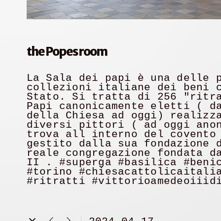
the Popes room
La Sala dei papi è una delle 
collezioni italiane dei beni 
Stato. Si tratta di 256 "ritr
Papi canonicamente eletti ( d
della Chiesa ad oggi) realizz
diversi pittori ( ad oggi ano
trova all interno del covento
gestito dalla sua fondazione 
reale congregazione fondata d
II . #superga #basilica #beni
#torino #chiesacattolicaitali
#ritratti #vittorioamedeoiiid